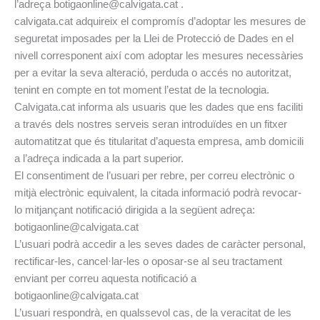
l’adreça botigaonline@calvigata.cat .
calvigata.cat adquireix el compromís d’adoptar les mesures de
seguretat imposades per la Llei de Protecció de Dades en el
nivell corresponent així com adoptar les mesures necessàries
per a evitar la seva alteració, perduda o accés no autoritzat,
tenint en compte en tot moment l’estat de la tecnologia.
Calvigata.cat informa als usuaris que les dades que ens faciliti
a través dels nostres serveis seran introduïdes en un fitxer
automatitzat que és titularitat d’aquesta empresa, amb domicili
a l’adreça indicada a la part superior.
El consentiment de l’usuari per rebre, per correu electrònic o
mitjà electrònic equivalent, la citada informació podrà revocar-
lo mitjançant notificació dirigida a la següent adreça:
botigaonline@calvigata.cat
L’usuari podrà accedir a les seves dades de caràcter personal,
rectificar-les, cancel·lar-les o oposar-se al seu tractament
enviant per correu aquesta notificació a
botigaonline@calvigata.cat
L’usuari respondrà, en qualssevol cas, de la veracitat de les