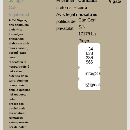
Enviament
Contacta
Vigatà
i retorns
–
amb
Avís legal i
nosaltres
Can Gori,
A Cal Vigatà,
política de
ens dediquem
S/N
privacitat
a oferir-te
17178 La
formatges
artesanals
Pinya
elaborats amb
cura i passió,
+34
638
perquè cada
339
peça
966
reflecteixi la
nostra tradició
i el sabor
info@calvigata.cat
autèntic de la
terra. Amb un
@calvigata
compromís
amb la qualitat
i el respecte
pels
processos
tradicionals,
els nostres
formatges
estan pensats
per delectar