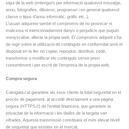
sigui de la web (entengui’s per informació qualsevol missatge,
arxiu, fotografies, dibuixos, programari i en general qualsevol
classe o tipus d’arxiu informàtic, gràfic etc..).
L’usuari adquireix també el compromís de no provocar ni
maliciosa ni intencionadament danys o perjudicis que puguin
menyscabar, alterar la pròpia web. El compromís adquirit s’ha
de regir sobre la utilització de continguts en conformitat amb el
disposat en la llei: no copiar, reproduir, distribuir, cedir,
transformar o modificar els continguts sense previ
consentiment i per escrit de l’empresa de la propia web.
Compra segura
Calvigata.cat garanteix als seus clients la total seguretat en el
procés de pagament, al accedir directament a una pàgina
segura (HTTPS://) de l’entitat financera, que garanteix la
privacitat de la informació i les dades de la targeta van
xifrades. Aquesta transmissió constitueix el més elevat nivell
de seguretat que existeix en el mercat.