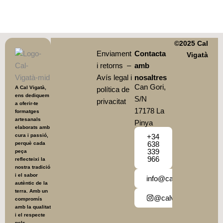
5,90
€
IVA Inc.
Afegir a la cistella
©2025 Cal
Enviament
Contacta
Vigatà
i retorns
–
amb
Avís legal i
nosaltres
Can Gori,
A Cal Vigatà,
política de
ens dediquem
S/N
privacitat
a oferir-te
17178 La
formatges
artesanals
Pinya
elaborats amb
cura i passió,
+34
638
perquè cada
339
peça
966
reflecteixi la
nostra tradició
i el sabor
info@calvigata.cat
autèntic de la
terra. Amb un
@calvigata
compromís
amb la qualitat
i el respecte
pels