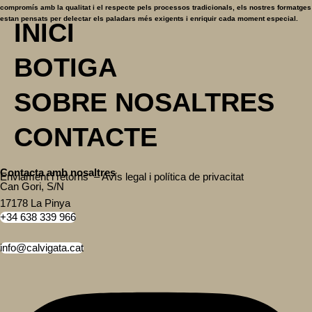
compromís amb la qualitat i el respecte pels processos tradicionals, els nostres formatges
estan pensats per delectar els paladars més exigents i enriquir cada moment especial.
INICI
BOTIGA
SOBRE NOSALTRES
CONTACTE
Contacta amb nosaltres
Enviament i retorns
–
Avís legal i política de privacitat
Can Gori, S/N
17178 La Pinya
+34 638 339 966
info@calvigata.cat