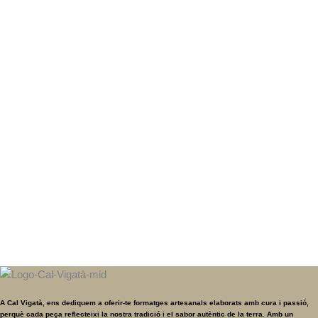
E-mail Address
Password
Confirm Password
Login
A Cal Vigatà, ens dediquem a oferir-te formatges artesanals elaborats amb cura i passió,
perquè cada peça reflecteixi la nostra tradició i el sabor autèntic de la terra. Amb un